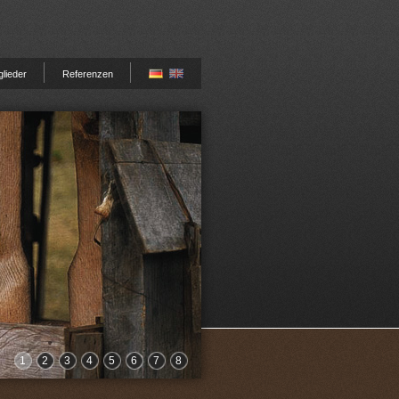
glieder
Referenzen
1
2
3
4
5
6
7
8