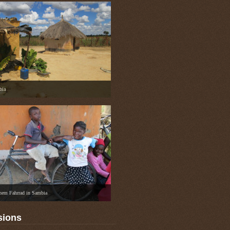
bia
inem Fahrrad in Sambia
sions