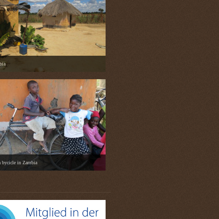
bia
a bycicle in Zambia