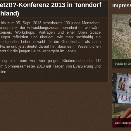
etzt!?-Konferenz 2013 in Tonndorf
Impres
hland)
 bis zum 05. Sept. 2013 beherbergte 130 junge Menschen,
andsprojekt der Entwicklungszusammenarbeit mit weltwärts
kreisen, Workshops, Vorträgen und einer Open Space
ngen reflektiert und überlegt, wie man nachhaltig ein
friedigendes Leben sowohl für die Gesellschaft als auch
r Name und jetzt deutet darauf hin, dass es im Wesentlichen
jetzt für die jungen Leute weitergeht im Leben.
erung ein Team von vier jungen Studierenden der TU
Kinder im Je
 im Sommersemester 2013 mit Fragen von Evaluierung und
tten.
Eine Marktfr