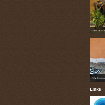
Farm in Zam
Children on 
Links