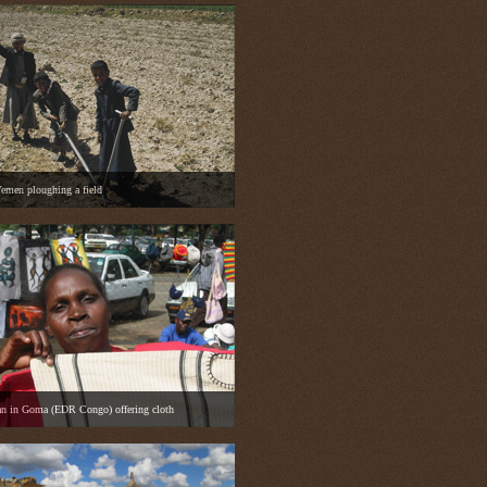
Yemen ploughing a field
n in Goma (EDR Congo) offering cloth