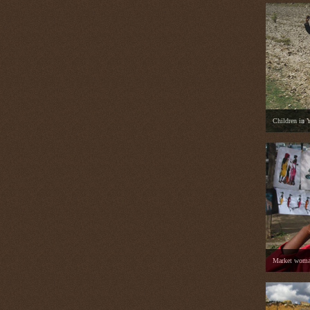
Children in 
Market woma