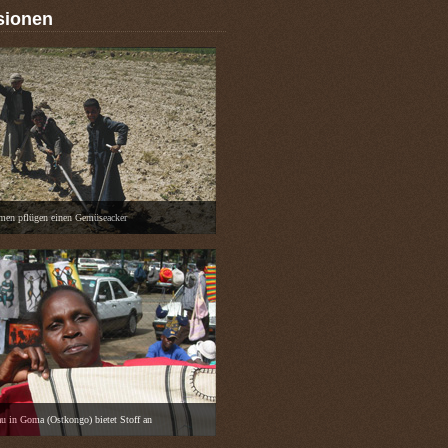
sionen
men pflügen einen Gemüseacker
au in Goma (Ostkongo) bietet Stoff an